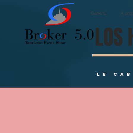
Général
À pro
LOS 
LE CA