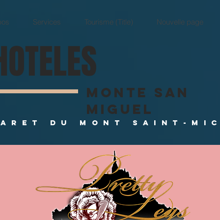
pos
Services
Tourisme (Title)
Nouvelle page
HOTELES
Monte San
Miguel
BARET DU MONT SAINT-MI